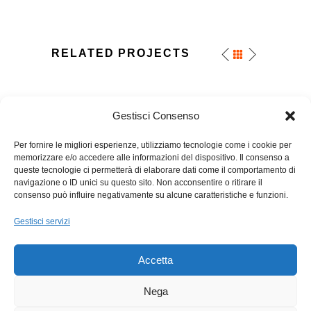
RELATED PROJECTS
Gestisci Consenso
Per fornire le migliori esperienze, utilizziamo tecnologie come i cookie per
memorizzare e/o accedere alle informazioni del dispositivo. Il consenso a
queste tecnologie ci permetterà di elaborare dati come il comportamento di
navigazione o ID unici su questo sito. Non acconsentire o ritirare il
consenso può influire negativamente su alcune caratteristiche e funzioni.
Sci Club Pontedilegno | Via Salimmo 1, 25056 Ponte di
Legno (Bs) | p.i e c.f 01696080983 |
Gestisci servizi
info@sciclubpontedilegno.org
Accetta
sito realizzato da
ORANGESITE.IT
Nega