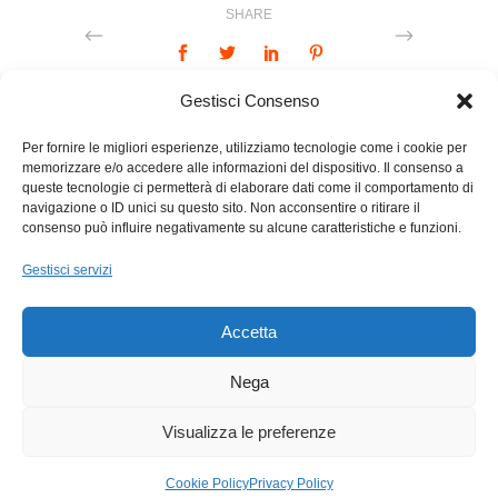
SHARE
Gestisci Consenso
Per fornire le migliori esperienze, utilizziamo tecnologie come i cookie per
memorizzare e/o accedere alle informazioni del dispositivo. Il consenso a
queste tecnologie ci permetterà di elaborare dati come il comportamento di
navigazione o ID unici su questo sito. Non acconsentire o ritirare il
consenso può influire negativamente su alcune caratteristiche e funzioni.
Sci Club Pontedilegno | Via Salimmo 1, 25056 Ponte di
Legno (Bs) | p.i e c.f 01696080983 |
Gestisci servizi
info@sciclubpontedilegno.org
Accetta
sito realizzato da
ORANGESITE.IT
Nega
Visualizza le preferenze
Cookie Policy
Privacy Policy